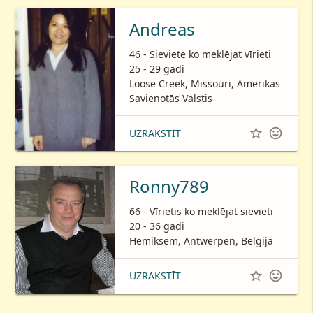
Andreas
46 - Sieviete ko meklējat vīrieti
25 - 29 gadi
Loose Creek, Missouri, Amerikas
Savienotās Valstis


UZRAKSTĪT
Ronny789
66 - Vīrietis ko meklējat sievieti
20 - 36 gadi
Hemiksem, Antwerpen, Belģija


UZRAKSTĪT