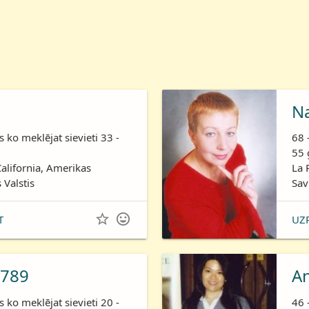
N
is ko meklējat sievieti 33 -
68 
55 
California, Amerikas
La 
 Valstis
Sav


T
UZ
789
A
is ko meklējat sievieti 20 -
46 