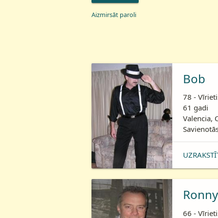
Aizmirsāt paroli
Bob
78 - Vīriet
61 gadi
Valencia, 
Savienotās
UZRAKSTĪ
Ronny
66 - Vīriet