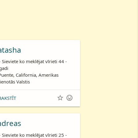
atasha
- Sieviete ko meklējat vīrieti 44 -
gadi
Puente, California, Amerikas
ienotās Valstis


RAKSTĪT
ndreas
- Sieviete ko meklējat vīrieti 25 -