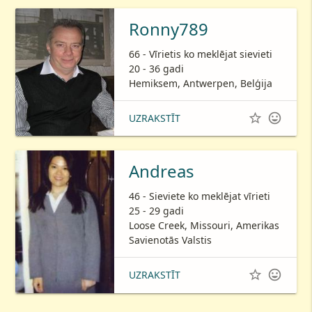
Ronny789
66 - Vīrietis ko meklējat sievieti
20 - 36 gadi
Hemiksem, Antwerpen, Belģija


UZRAKSTĪT
Andreas
46 - Sieviete ko meklējat vīrieti
25 - 29 gadi
Loose Creek, Missouri, Amerikas
Savienotās Valstis


UZRAKSTĪT