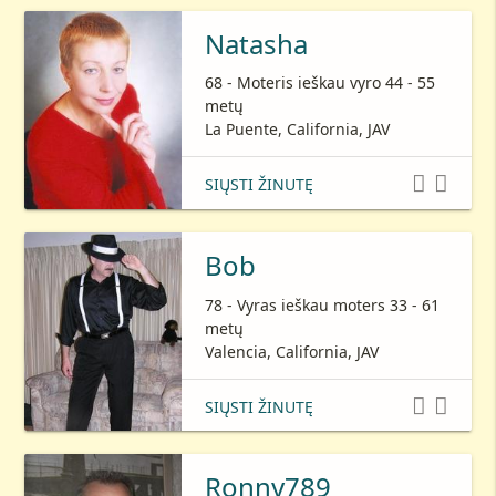
Natasha
68 - Moteris ieškau vyro 44 - 55
metų
La Puente, California, JAV


SIŲSTI ŽINUTĘ
Bob
78 - Vyras ieškau moters 33 - 61
metų
Valencia, California, JAV


SIŲSTI ŽINUTĘ
Ronny789