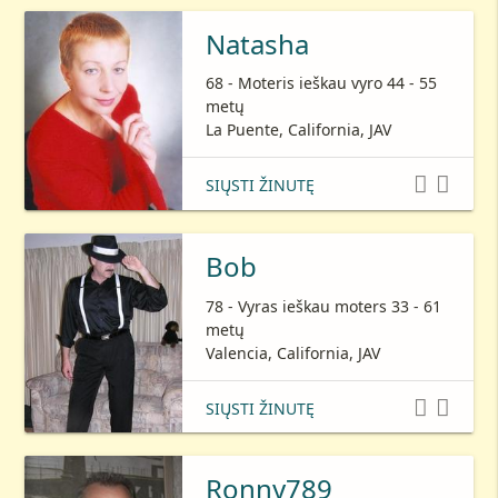
Natasha
68 - Moteris ieškau vyro 44 - 55
metų
La Puente, California, JAV


SIŲSTI ŽINUTĘ
Bob
78 - Vyras ieškau moters 33 - 61
metų
Valencia, California, JAV


SIŲSTI ŽINUTĘ
Ronny789