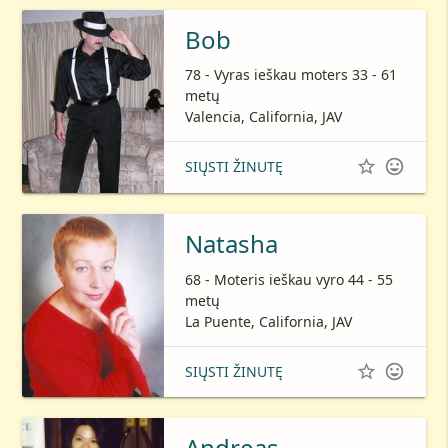
Bob
78 - Vyras ieškau moters 33 - 61
metų
Valencia, California, JAV


SIŲSTI ŽINUTĘ
Natasha
68 - Moteris ieškau vyro 44 - 55
metų
La Puente, California, JAV


SIŲSTI ŽINUTĘ
Andreas