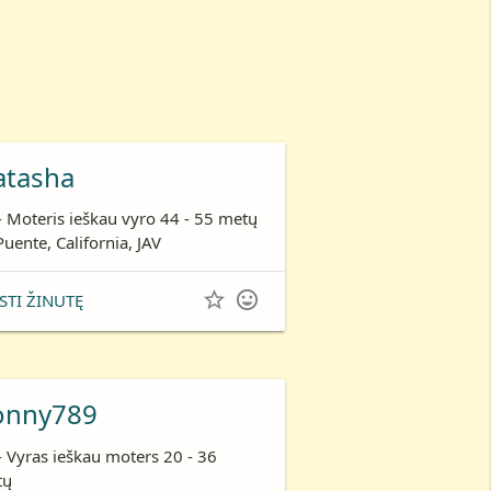
atasha
- Moteris ieškau vyro 44 - 55 metų
Puente, California, JAV


STI ŽINUTĘ
onny789
- Vyras ieškau moters 20 - 36
tų