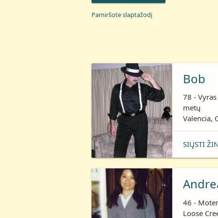
Pamiršote slaptažodį
Bob
78 - Vyras
metų
Valencia, C
SIŲSTI ŽI
Andre
46 - Moter
Loose Cree