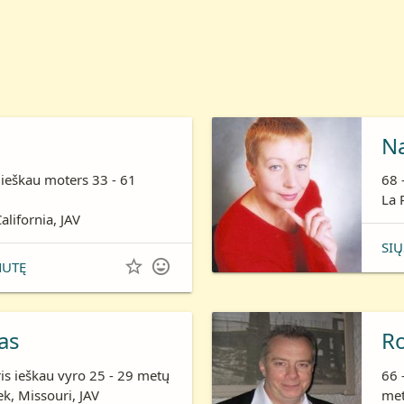
N
 ieškau moters 33 - 61
68 
La 
alifornia, JAV
SIŲ


NUTĘ
as
R
is ieškau vyro 25 - 29 metų
66 
k, Missouri, JAV
me