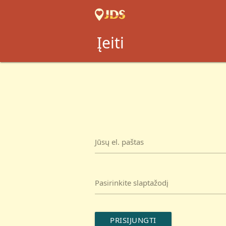
Įeiti
Jūsų el. paštas
Pasirinkite slaptažodį
PRISIJUNGTI