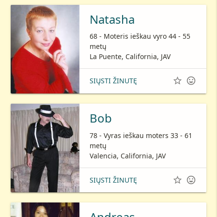
Natasha
68 - Moteris ieškau vyro 44 - 55
metų
La Puente, California, JAV


SIŲSTI ŽINUTĘ
Bob
78 - Vyras ieškau moters 33 - 61
metų
Valencia, California, JAV


SIŲSTI ŽINUTĘ
Andreas