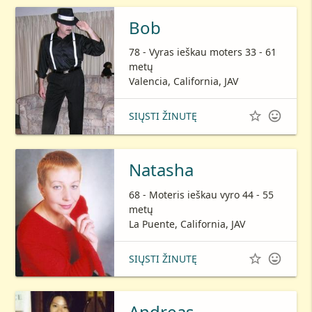
Bob
78 - Vyras ieškau moters 33 - 61
metų
Valencia, California, JAV


SIŲSTI ŽINUTĘ
Natasha
68 - Moteris ieškau vyro 44 - 55
metų
La Puente, California, JAV


SIŲSTI ŽINUTĘ
Andreas