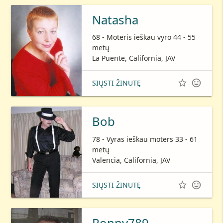
Natasha
68 - Moteris ieškau vyro 44 - 55
metų
La Puente, California, JAV


SIŲSTI ŽINUTĘ
Bob
78 - Vyras ieškau moters 33 - 61
metų
Valencia, California, JAV


SIŲSTI ŽINUTĘ
Ronny789