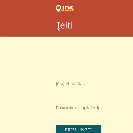
Įeiti
Jūsų el. paštas
Pasirinkite slaptažodį
PRISIJUNGTI