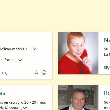
N
 ieškau moters 33 - 61
68 
La 
alifornia, JAV
SIŲ


NUTĘ
as
R
is ieškau vyro 25 - 29 metų
66 
k, Missouri, JAV
me