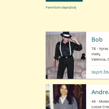
Pamiršote slaptažodį
Bob
78 - Vyras
metų
Valencia, C
SIŲSTI ŽI
Andre
46 - Moter
Loose Cree