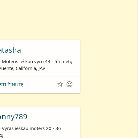
atasha
- Moteris ieškau vyro 44 - 55 metų
Puente, California, JAV


STI ŽINUTĘ
onny789
- Vyras ieškau moters 20 - 36
tų