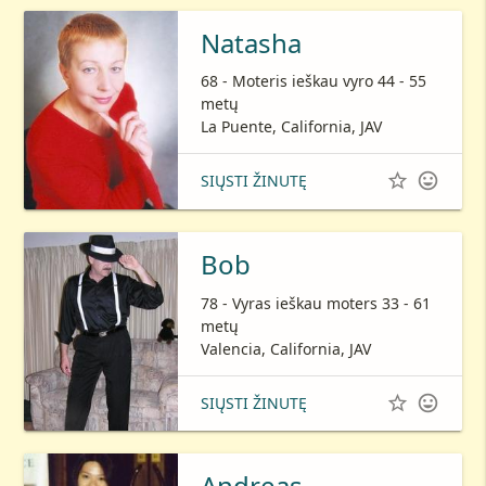
Natasha
68 - Moteris ieškau vyro 44 - 55
metų
La Puente, California, JAV


SIŲSTI ŽINUTĘ
Bob
78 - Vyras ieškau moters 33 - 61
metų
Valencia, California, JAV


SIŲSTI ŽINUTĘ
Andreas