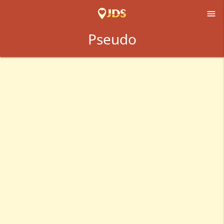

Pseudo