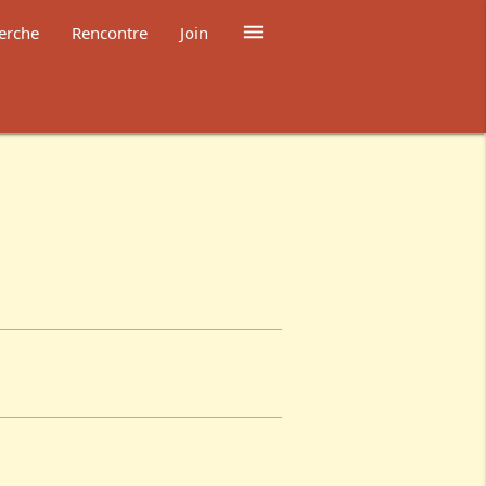

erche
Rencontre
Join