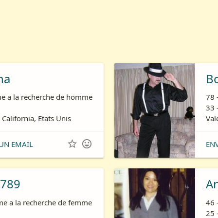
ha
B
e a la recherche de homme
78 
33 
 California, Etats Unis
Val


UN EMAIL
EN
789
A
e a la recherche de femme
46 
25 