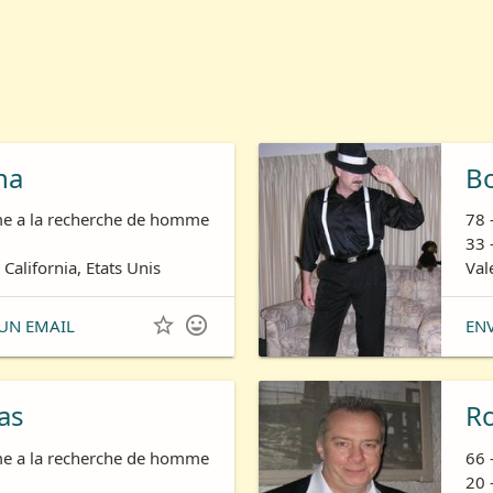
ha
B
e a la recherche de homme
78 
33 
 California, Etats Unis
Val


UN EMAIL
EN
as
R
e a la recherche de homme
66 
20 