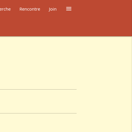

erche
Rencontre
Join