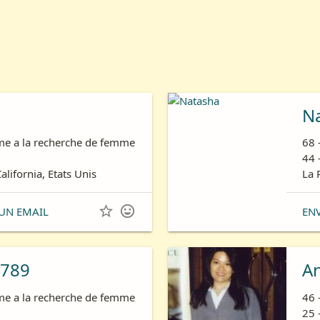
N
e a la recherche de femme
68 
44 
alifornia, Etats Unis
La 


UN EMAIL
EN
789
A
e a la recherche de femme
46 
25 