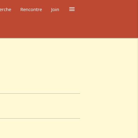

erche
Rencontre
Join