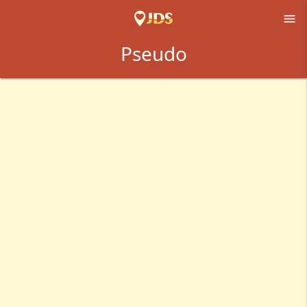

Pseudo