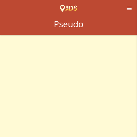

Pseudo