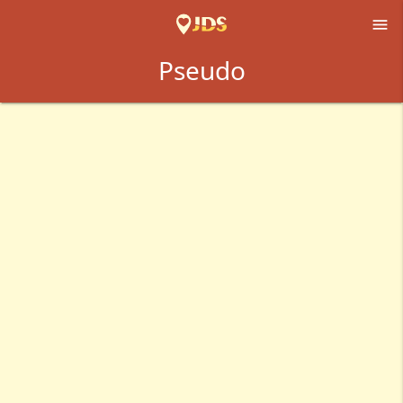

Pseudo