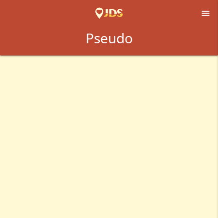

Pseudo