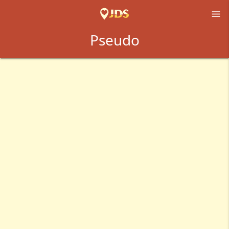

Pseudo