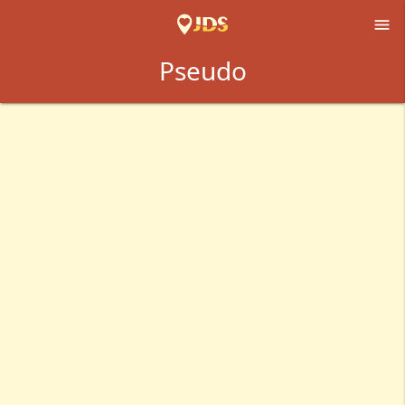

Pseudo