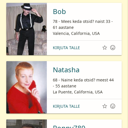
Bob
78 - Mees keda otsid? naist 33 -
61 aastane
Valencia, California, USA


KIRJUTA TALLE
Natasha
68 - Naine keda otsid? meest 44
- 55 aastane
La Puente, California, USA


KIRJUTA TALLE
Ronny789