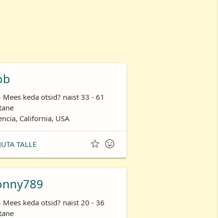
ob
- Mees keda otsid? naist 33 - 61
tane
encia, California, USA


JUTA TALLE
onny789
- Mees keda otsid? naist 20 - 36
tane