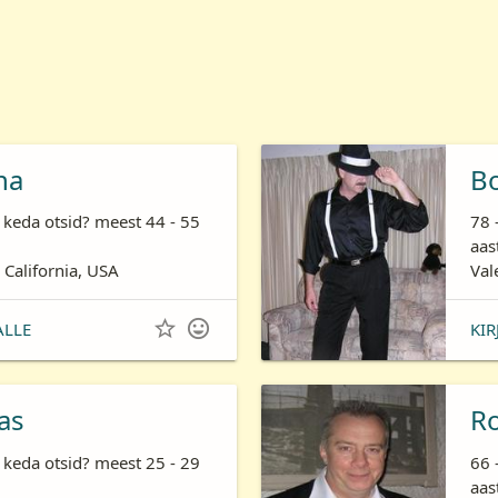
ha
B
 keda otsid? meest 44 - 55
78 
aas
 California, USA
Val


ALLE
KIR
as
R
 keda otsid? meest 25 - 29
66 
aas