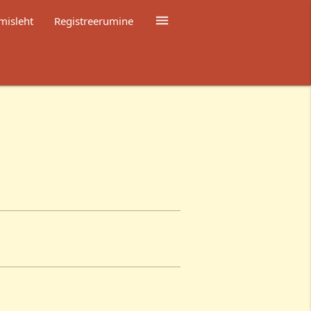

misleht
Registreerumine