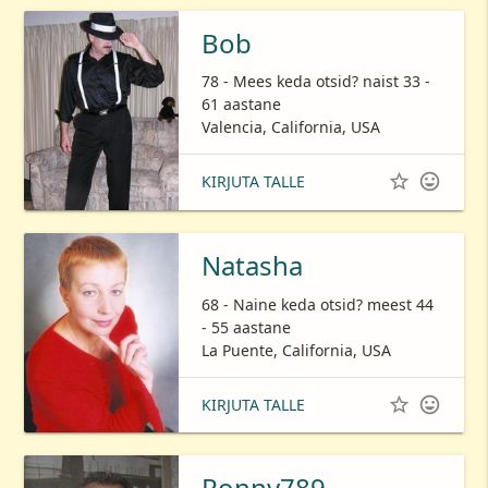
Bob
78 - Mees keda otsid? naist 33 -
61 aastane
Valencia, California, USA


KIRJUTA TALLE
Natasha
68 - Naine keda otsid? meest 44
- 55 aastane
La Puente, California, USA


KIRJUTA TALLE
Ronny789