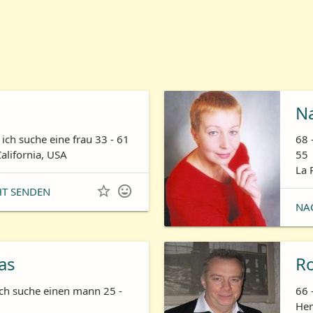
N
ich suche eine frau 33 - 61
68 
California, USA
55
La 


HT SENDEN
NA
as
R
ich suche einen mann 25 -
66 
Hem