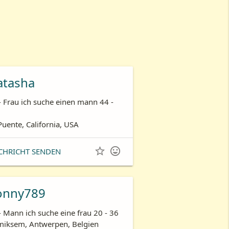
atasha
- Frau ich suche einen mann 44 -
Puente, California, USA


CHRICHT SENDEN
onny789
- Mann ich suche eine frau 20 - 36
iksem, Antwerpen, Belgien