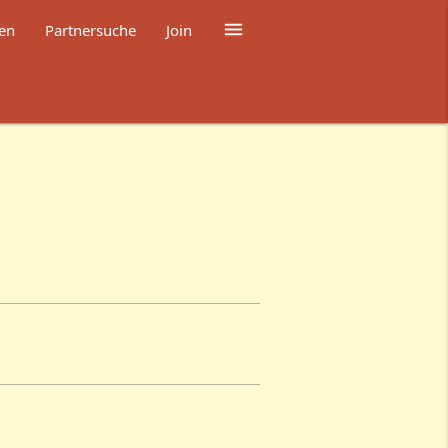

en
Partnersuche
Join