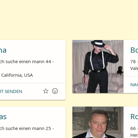
ha
B
ich suche einen mann 44 -
78 
Val
 California, USA
NA


HT SENDEN
as
R
ich suche einen mann 25 -
66 
Hem