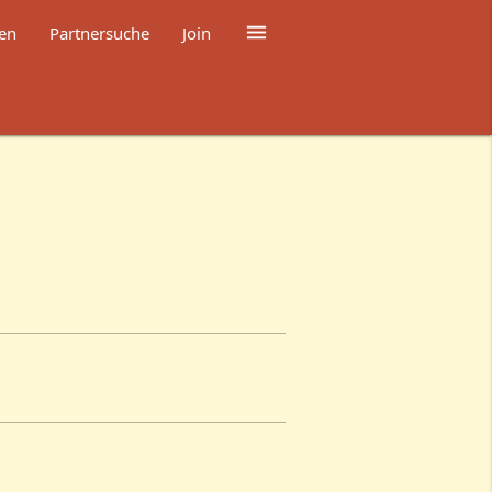

en
Partnersuche
Join