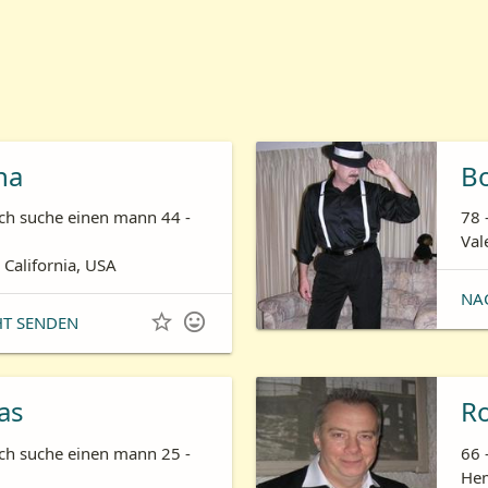
ha
B
ich suche einen mann 44 -
78 
Val
 California, USA
NA


HT SENDEN
as
R
ich suche einen mann 25 -
66 
Hem