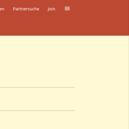

en
Partnersuche
Join