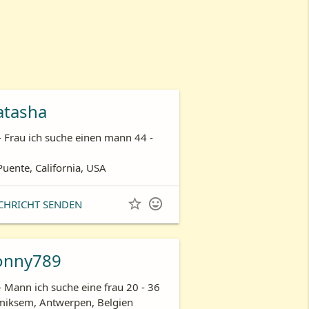
atasha
- Frau ich suche einen mann 44 -
Puente, California, USA


CHRICHT SENDEN
onny789
- Mann ich suche eine frau 20 - 36
iksem, Antwerpen, Belgien