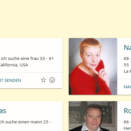
N
ich suche eine frau 33 - 61
68 
California, USA
55
La 


HT SENDEN
NA
as
R
ich suche einen mann 25 -
66 
Hem