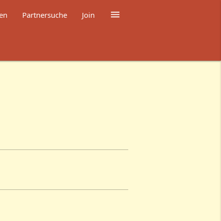

en
Partnersuche
Join